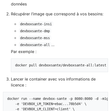
données
Récupérer l’image que correspond à vos besoins:
devboxsante-insi
devboxsante-dmp
devboxsante-mss
…
devboxsante-all
Par exemple :
Lancer le container avec vos informations de
licence :
docker run --name devbox-sante -p 8080:8080 -d -m1g \
    -e 'DEVBOX_LM_TOKEN=ebac...78b5d4' \

    -e 'DEVBOX_LM_CLIENT=client' \
