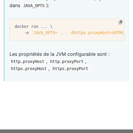
dans
):
JAVA_OPTS
docker run ... 
    -e 
'JAVA_OPTS= ... -Dhttps.proxyHost=VOTRE_PR
Les propriétés de la JVM configurable sont :
,
,
http.proxyHost
http.proxyPort
,
https.proxyHost
https.proxyPort