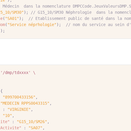
nie"
);
/ Médecin  dans la nomenclature DMPCCode.JeuxValeursDMP.
15_10/SM30"
);
// G15_10/SM30 Néphrologie  dans la nomenc
te
(
"SA01"
);
// Etablissement public de santé dans la no
Nom
(
"Service néprhologie"
);
// nom du service au sein d
s
);
'/dmp/tdxxxx'
\
{
:
"899700433156"
,
"MEDECIN RPPS0043315"
,
"
:
"VIRGINIE"
,
:
"10"
,
lite"
:
"G15_10/SM26"
,
rActivite"
:
"SA07"
,