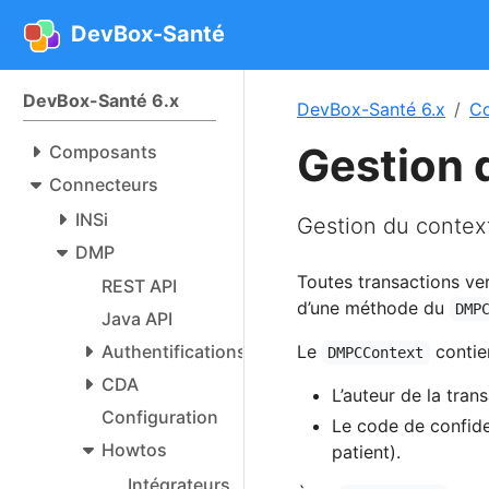
DevBox-Santé
DevBox-Santé 6.x
DevBox-Santé 6.x
Co
Gestion 
Composants
Connecteurs
INSi
Gestion du contex
DMP
Toutes transactions ve
REST API
d’une méthode du
DMP
Java API
Le
contien
Authentifications
DMPCContext
CDA
L’auteur de la trans
Configuration
Le code de confiden
Howtos
patient).
Intégrateurs