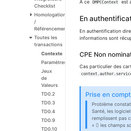
À ce
est 
DMPCContext
Checklist
Homologation
En authentificat
/
Référencement
En authentification dir
Toutes les
informations sont récup
transactions
CPE Non nominat
Contexte
Paramètres
Cas particulier des ca
Jeux
context.author.servic
de
Valeurs
Prise en comp
TD0.2
TD0.3
Problème constat
Santé, les logici
TD0.4
remplissent pas c
TD0.9
»  les champs so
TD0.10