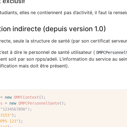
 exclusif
iants, elles ne contiennent pas d’activité, il faut la rensei
ion indirecte (depuis version 1.0)
recte, seule la structure de santé (par son certificat serveur
c’est à dire le personnel de santé utilisateur (
DMPCPersonnel
ment soit par son rpps/adeli. L’information du service au sei
fication mais doit être présent).
=
new
DMPCContext
();
ps
=
new
DMPCPersonnelSante
();
("1234567890");
33153"
);
RPPS 123"
);