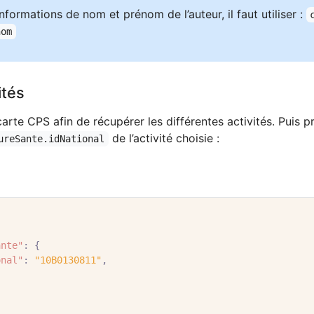
nformations de nom et prénom de l’auteur, il faut utiliser :
nom
ités
 carte CPS afin de récupérer les différentes activités. Puis pr
de l’activité choisie :
ureSante.idNational
ante"
:
{
onal"
:
"10B0130811"
,