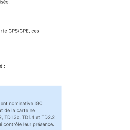
isée.
 carte CPS/CPE, ces
é :
ment nominative IGC
at de la carte ne
2, TD1.3b, TD1.4 et TD2.2
i contrôle leur présence.