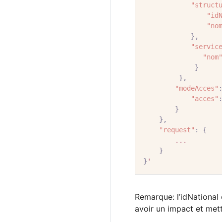
"struct
"id
"no
},
"servic
"nom
}
},
"modeAcces"
"acces"
}
},
"request"
:
{
...
}
}
'
Remarque: l’idNational 
avoir un impact et met