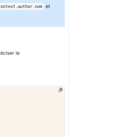
et
context.author.nom
éciser le