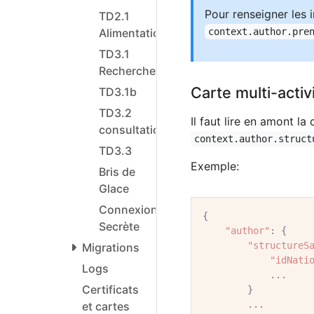
Pour renseigner les i
TD2.1
context.author.pre
Alimentation
TD3.1
Recherche
Carte multi-activ
TD3.1b
TD3.2
Il faut lire en amont la
consultation
context.author.struct
TD3.3
Exemple:
Bris de
Glace
Connexion
{
Secrète
"author"
:
{
"structureS
Migrations
"idNati
Logs
...
Certificats
}
...
et cartes