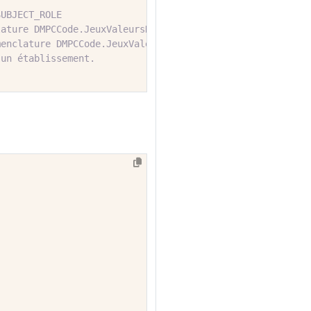
SUBJECT_ROLE      
lature DMPCCode.JeuxValeursDMP.AUTHOR_SPECIALITY
menclature DMPCCode.JeuxValeursDMP.HEALTH_CARE_FACILITY_
'un établissement.