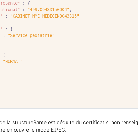
ureSante"
:
{
National"
:
"499700433156004"
,
m"
:
"CABINET MME MEDECIN0043315"
e"
:
{
"
:
"Service pédiatrie"
:
{
:
"NORMAL"
de la structureSante est déduite du certificat si non rensei
tre en œuvre le mode EJ/EG.