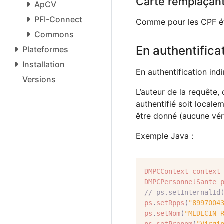
Carte remplaçant
ApCV
PFI-Connect
Comme pour les CPF étud
Commons
En authentificat
Plateformes
Installation
En authentification indi
Versions
L’auteur de la requête, 
authentifié soit locale
être donné (aucune véri
Exemple Java :
DMPCContext
context
DMPCPersonnelSante
// ps.setInternalId
ps
.
setRpps
(
"8997004
ps
.
setNom
(
"MEDECIN 