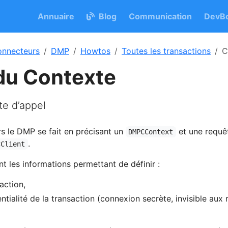
Annuaire
Blog
Communication
DevBo
nnecteurs
DMP
Howtos
Toutes les transactions
C
du Contexte
te d’appel
rs le DMP se fait en précisant un
et une requê
DMPCContext
.
CClient
t les informations permettant de définir :
action,
tialité de la transaction (connexion secrète, invisible aux