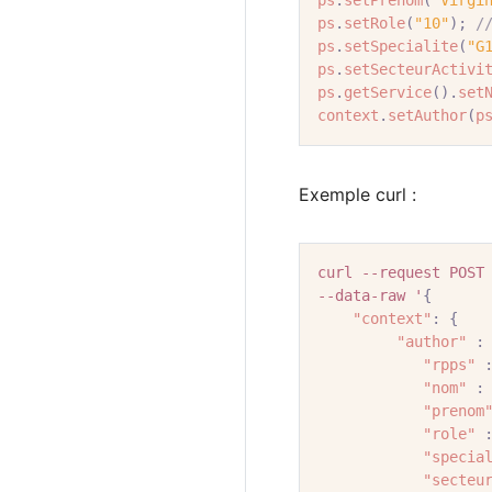
ps
.
setPrenom
(
"Virgi
ps
.
setRole
(
"10"
);
/
ps
.
setSpecialite
(
"G
ps
.
setSecteurActivi
ps
.
getService
().
set
context
.
setAuthor
(
p
Exemple curl :
curl
--request
POST
--data-raw
'
{
"context"
:
{
"author"
:
"rpps"
"nom"
:
"prenom
"role"
"specia
"secteu