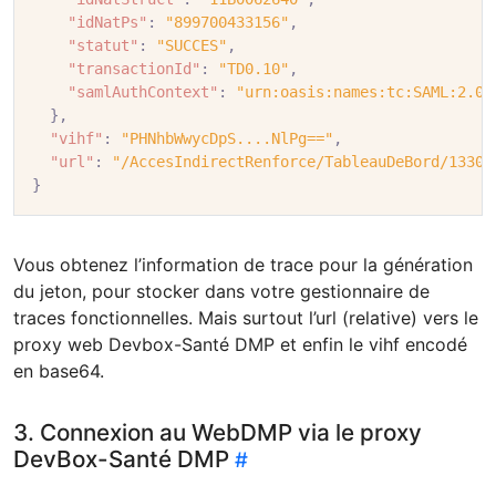
"idNatPs"
:
"899700433156"
,
"statut"
:
"SUCCES"
,
"transactionId"
:
"TD0.10"
,
"samlAuthContext"
:
"urn:oasis:names:tc:SAML:2.0:
},
"vihf"
:
"PHNhbWwycDpS....NlPg=="
,
"url"
:
"/AccesIndirectRenforce/TableauDeBord/13306
}
Vous obtenez l’information de trace pour la génération
du jeton, pour stocker dans votre gestionnaire de
traces fonctionnelles. Mais surtout l’url (relative) vers le
proxy web Devbox-Santé DMP et enfin le vihf encodé
en base64.
3. Connexion au WebDMP via le proxy
DevBox-Santé DMP