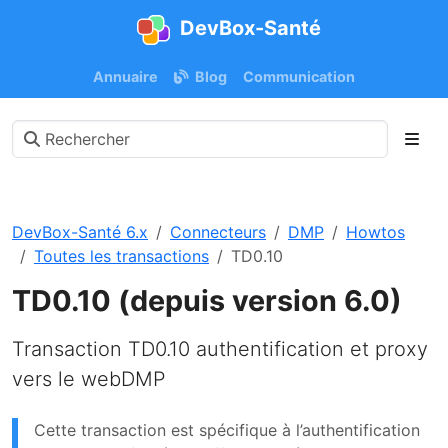
DevBox-Santé
Annuaire
Blog
Communication
DevBox-Santé 6.x
Connecteurs
DMP
Howtos
Toutes les transactions
TD0.10
TD0.10 (depuis version 6.0)
Transaction TD0.10 authentification et proxy
vers le webDMP
Cette transaction est spécifique à l’authentification