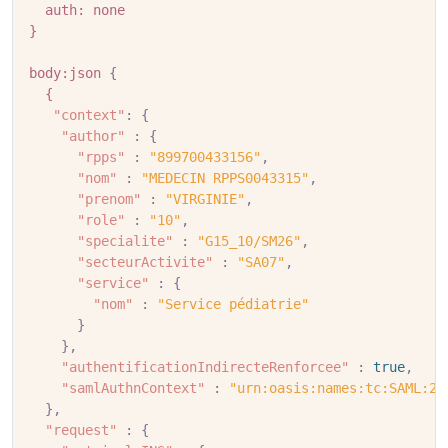
auth:
none
}
body:json
{
{
"context"
:
{
"author"
:
{
"rpps"
:
"899700433156"
,
"nom"
:
"MEDECIN RPPS0043315"
,
"prenom"
:
"VIRGINIE"
,
"role"
:
"10"
,
"specialite"
:
"G15_10/SM26"
,
"secteurActivite"
:
"SA07"
,
"service"
:
{
"nom"
:
"Service pédiatrie"
}
},
"authentificationIndirecteRenforcee"
:
true
,
"samlAuthnContext"
:
"urn:oasis:names:tc:SAML:2.
},
"request"
:
{