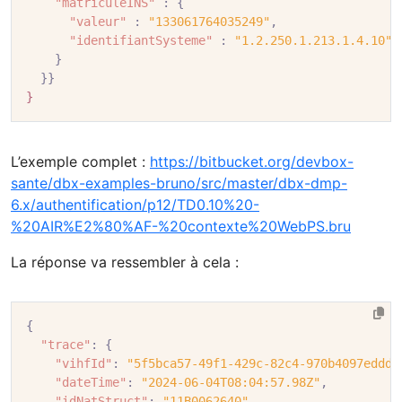
"matriculeINS"
:
{
"valeur"
:
"133061764035249"
,
"identifiantSysteme"
:
"1.2.250.1.213.1.4.10"
}
}}
}
L’exemple complet :
https://bitbucket.org/devbox-
sante/dbx-examples-bruno/src/master/dbx-dmp-
6.x/authentification/p12/TD0.10%20-
%20AIR%E2%80%AF-%20contexte%20WebPS.bru
La réponse va ressembler à cela :
{
"trace"
:
{
"vihfId"
:
"5f5bca57-49f1-429c-82c4-970b4097eddd"
"dateTime"
:
"2024-06-04T08:04:57.98Z"
,
"idNatStruct"
:
"11B0062640"
,