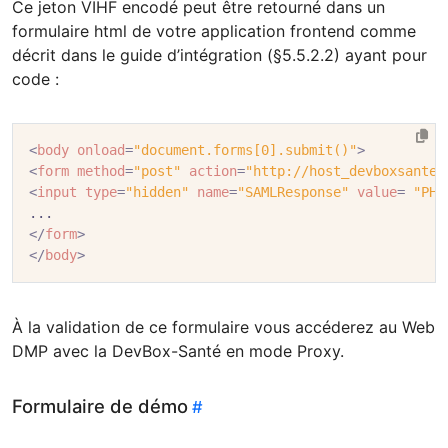
Ce jeton VIHF encodé peut être retourné dans un
formulaire html de votre application frontend comme
décrit dans le guide d’intégration (§5.5.2.2) ayant pour
code :
<
body
onload
=
"document.forms[0].submit()"
>
<
form
method
=
"post"
action
=
"http://host_devboxsante:
<
input
type
=
"hidden"
name
=
"SAMLResponse"
value
=
"PHN
</
form
>
</
body
>
À la validation de ce formulaire vous accéderez au Web
DMP avec la DevBox-Santé en mode Proxy.
Formulaire de démo