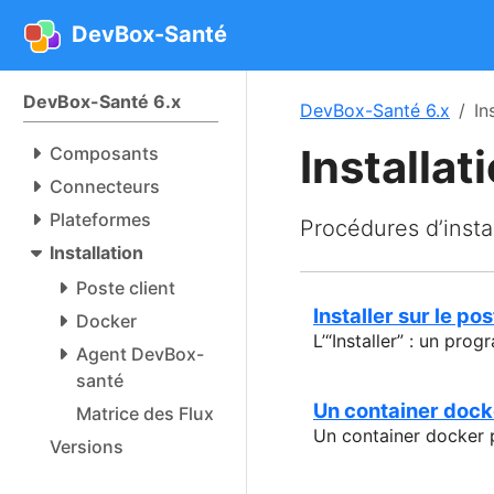
DevBox-Santé
DevBox-Santé 6.x
DevBox-Santé 6.x
In
Installat
Composants
Connecteurs
Plateformes
Procédures d’insta
Installation
Poste client
Installer sur le pos
Docker
L’“Installer” : un pro
Agent DevBox-
santé
Un container dock
Matrice des Flux
Un container docker 
Versions