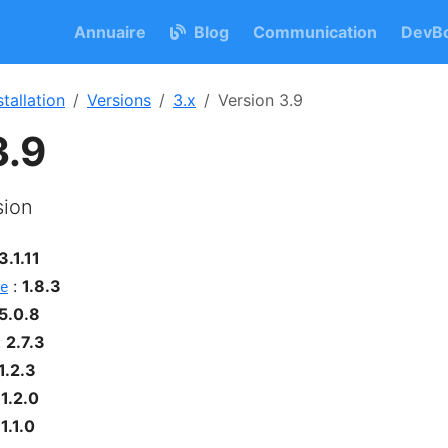
Annuaire
Blog
Communication
DevBo
stallation
Versions
3.x
Version 3.9
3.9
sion
3.1.11
:
1.8.3
e
5.0.8
:
2.7.3
1.2.3
:
1.2.0
:
1.1.0