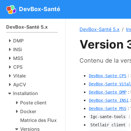
DevBox-Santé
DevBox-Santé 5.x
DevBox-Santé 5.x
In
Version 
DMP
INSi
MSS
Contenu de la ver
CPS
:
Vitale
DevBox-Sante CPS
ApCV
DevBox-Sante Vital
:
DevBox-Sante DMP
Installation
DevBox-Sante INSi
Poste client
:
DevBox-Sante MSS
Docker
Igc-sante-tools
Matrice des Flux
Stellair client
Versions