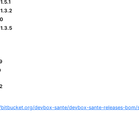
:
1.5.1
:
1.3.2
.0
:
1.3.5
.9
0
2
//bitbucket.org/devbox-sante/devbox-sante-releases-bom/