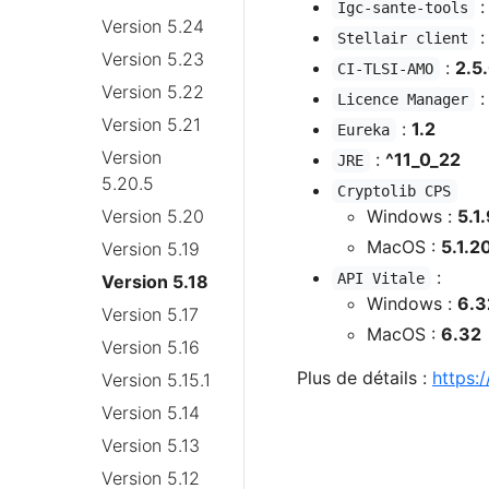
Igc-sante-tools
Version 5.24
Stellair client
Version 5.23
:
2.5
CI-TLSI-AMO
Version 5.22
Licence Manager
Version 5.21
:
1.2
Eureka
Version
:
^11_0_22
JRE
5.20.5
Cryptolib CPS
Windows :
5.1
Version 5.20
MacOS :
5.1.2
Version 5.19
:
API Vitale
Version 5.18
Windows :
6.3
Version 5.17
MacOS :
6.32
Version 5.16
Plus de détails :
https:
Version 5.15.1
Version 5.14
Version 5.13
Version 5.12