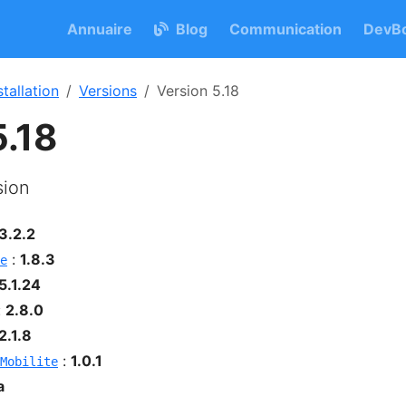
Annuaire
Blog
Communication
DevBo
stallation
Versions
Version 5.18
5.18
sion
3.2.2
:
1.8.3
e
5.1.24
:
2.8.0
2.1.8
:
1.0.1
Mobilite
a