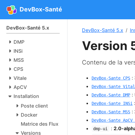
DevBox-Santé
DevBox-Santé 5.x
DevBox-Santé 5.x
In
Version 
DMP
INSi
MSS
Contenu de la ver
CPS
:
Vitale
DevBox-Sante CPS
ApCV
DevBox-Sante Vital
:
DevBox-Sante DMP
Installation
DevBox-Sante INSi
Poste client
:
DevBox-Sante MSS
Docker
DevBox-Sante ApCV 
Matrice des Flux
:
2.0-alph
dmp-ui
Versions