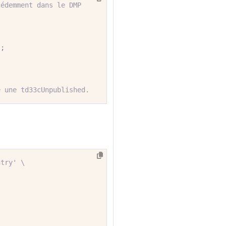
cédemment dans le DMP 
);
e une td33cUnpublished.