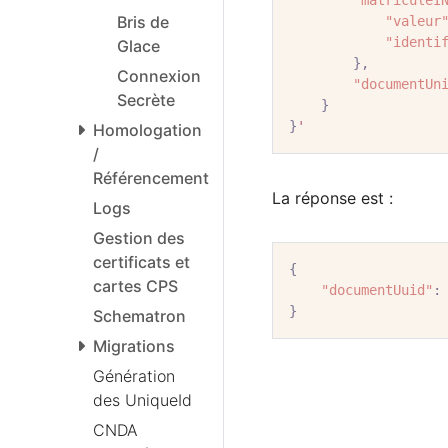
"matriculeI
Bris de
"valeur
"identi
Glace
},
Connexion
"documentUn
Secrète
}
}
'
Homologation
/
Référencement
La réponse est :
Logs
Gestion des
certificats et
{
cartes CPS
"documentUuid"
:
}
Schematron
Migrations
Génération
des UniqueId
CNDA