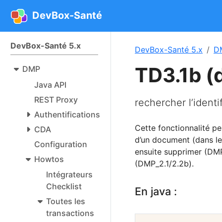
DevBox-Santé
DevBox-Santé 5.x
DevBox-Santé 5.x
D
TD3.1b (
DMP
Java API
REST Proxy
rechercher l’ident
Authentifications
Cette fonctionnalité pe
CDA
d’un document (dans le
Configuration
ensuite supprimer (DM
Howtos
(DMP_2.1/2.2b).
Intégrateurs
Checklist
En java :
Toutes les
transactions