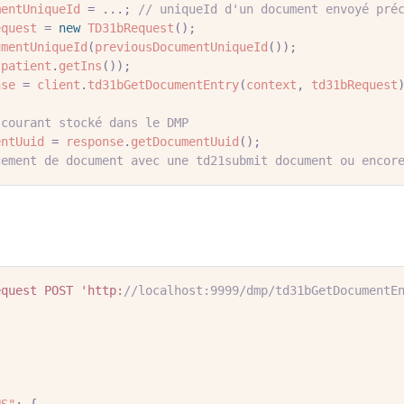
mentUniqueId
=
...;
// uniqueId d'un document envoyé pré
equest
=
new
TD31bRequest
();
umentUniqueId
(
previousDocumentUniqueId
());
(
patient
.
getIns
());
nse
=
client
.
td31bGetDocumentEntry
(
context
,
td31bRequest
 courant stocké dans le DMP
entUuid
=
response
.
getDocumentUuid
();
cement de document avec une td21submit document ou encor
equest
POST
'http: