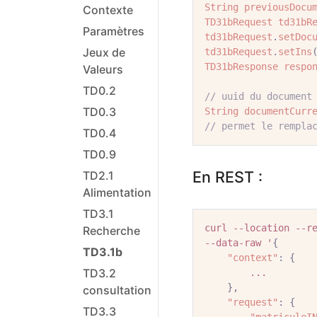
String
previousDocu
Contexte
TD31bRequest
td31bR
Paramètres
td31bRequest
.
setDoc
Jeux de
td31bRequest
.
setIns
TD31bResponse
respo
Valeurs
TD0.2
// uuid du document
TD0.3
String
documentCurr
// permet le rempla
TD0.4
TD0.9
En REST :
TD2.1
Alimentation
TD3.1
curl
--location
--r
Recherche
--data-raw
'
{
TD3.1b
"context"
:
{
TD3.2
...
},
consultation
"request"
:
{
TD3.3