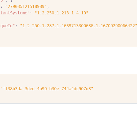
NS"
:
{
"
:
"279035121518989"
,
fiantSysteme"
:
"1.2.250.1.213.1.4.10"
iqueId"
:
"1.2.250.1.287.1.1669713300686.1.16709290066422
"ff38b3da-3ded-4b90-b30e-744a4dc907d8"